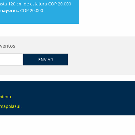
sta 120 cm de estatura COP 20.000
mayores:
COP 20.000
Eventos
miento
mapolazul
.