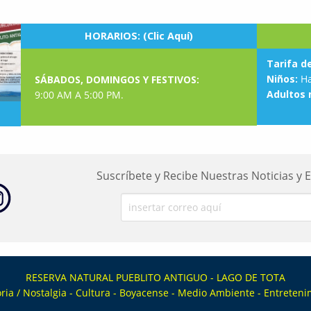
HORARIOS: (Clic Aquí)
Tarifa d
Niños:
Ha
SÁBADOS, DOMINGOS Y FESTIVOS:
Adultos 
9:00 AM A 5:00 PM.
Suscríbete y Recibe Nuestras Noticias y 
RESERVA NATURAL PUEBLITO ANTIGUO - LAGO DE TOTA
ia / Nostalgia - Cultura - Boyacense - Medio Ambiente - Entreteni