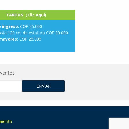
TARIFAS: (Clic Aquí)
e ingreso:
COP 25.000
sta 120 cm de estatura COP 20.000
mayores:
COP 20.000
Eventos
miento